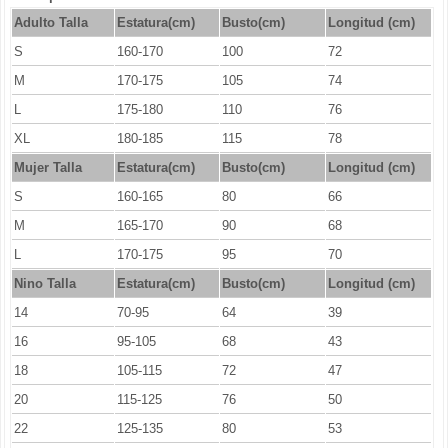
Adulto Talla
Estatura(cm)
Busto(cm)
Longitud (cm)
S
160-170
100
72
M
170-175
105
74
L
175-180
110
76
XL
180-185
115
78
Mujer Talla
Estatura(cm)
Busto(cm)
Longitud (cm)
S
160-165
80
66
M
165-170
90
68
L
170-175
95
70
Nino Talla
Estatura(cm)
Busto(cm)
Longitud (cm)
14
70-95
64
39
16
95-105
68
43
18
105-115
72
47
20
115-125
76
50
22
125-135
80
53