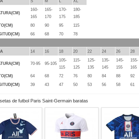
LA
S
M
L
XL
160-
165-
170-
180-
TURA(CM)
165
170
175
185
TO(CM)
80
90
95
115
ITUD(CM)
66
68
70
78
LA
14
16
18
20
22
24
26
28
105-
115-
125-
135-
145-
155-
TURA(CM)
70-95
95-105
115
125
135
145
155
165
TO(CM)
64
68
72
76
80
84
88
92
ITUD(CM)
39
43
47
50
53
56
58
61
etas de futbol Paris Saint-Germain baratas