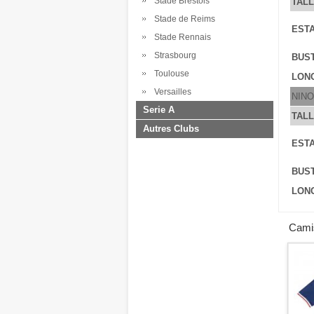
Stade Brestois
TAL
Stade de Reims
ESTA
Stade Rennais
Strasbourg
BUS
Toulouse
LONG
Versailles
NINO
Serie A
TAL
Autres Clubs
ESTA
BUS
LONG
Camis