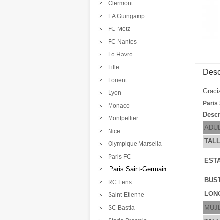
Clermont
EA Guingamp
FC Metz
FC Nantes
Le Havre
Lille
Desc
Lorient
Graci
Lyon
Paris
Monaco
Descr
Montpellier
ADU
Nice
TAL
Olympique Marsella
Paris FC
ESTA
Paris Saint-Germain
BUS
RC Lens
LONG
Saint-Etienne
MUJ
SC Bastia