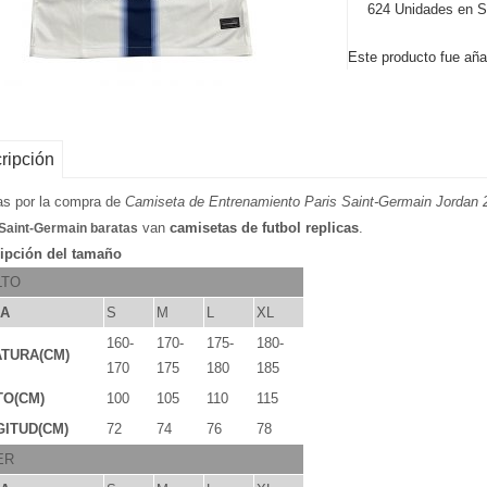
624 Unidades en S
Este producto fue añad
ripción
as por la compra de
Camiseta de Entrenamiento Paris Saint-Germain Jordan 
van
camisetas de futbol replicas
.
 Saint-Germain baratas
ipción del tamaño
LTO
LA
S
M
L
XL
160-
170-
175-
180-
TURA(CM)
170
175
180
185
TO(CM)
100
105
110
115
ITUD(CM)
72
74
76
78
ER