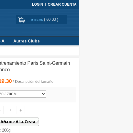
LOGIN
CREAR CUENTA
(
€0.00
)
0 ITEMS
e A
Autres Clubs
trenamiento Paris Saint-Germain
lanco
19.30
/
Descripción del tamaño
: 200g