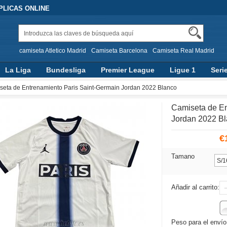
PLICAS ONLINE
camiseta Atletico Madrid
Camiseta Barcelona
Camiseta Real Madrid
La Liga
Bundesliga
Premier League
Ligue 1
Seri
seta de Entrenamiento Paris Saint-Germain Jordan 2022 Blanco
Camiseta de En
Jordan 2022 B
€
Tamano
Añadir al carrito:
Peso para el envío