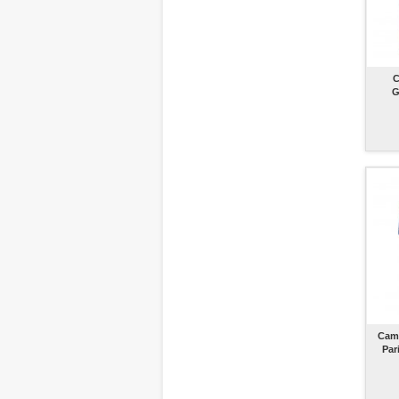
C
G
Cami
Par