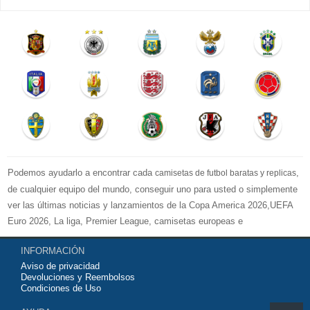
Podemos ayudarlo a encontrar cada
,
camisetas de futbol baratas y replicas
de cualquier equipo del mundo, conseguir uno para usted o simplemente
ver las últimas noticias y lanzamientos de la Copa America 2026,UEFA
Euro 2026, La liga, Premier League, camisetas europeas e
internacionales de equipos de fútbol y kits.
INFORMACIÓN
Compre
camisetas de futbol baratas
en la tienda deportiva más grande
Aviso de privacidad
de Europa. ¡Grandes ofertas en todas las camisetas del club de fútbol, ​​
Devoluciones y Reembolsos
kits europeos e internacionales, todo a los precios más bajos!
Condiciones de Uso
Compre nuestra gran selección de
camisetas de futbol tailandia
, ​​