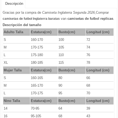
Descripción
Gracias por la compra de
Camiseta Inglaterra Segunda 2026
,Comprar
van
camisetas de futbol replicas
.
camisetas de futbol Inglaterra baratas
Descripción del tamaño
Adulto Talla
Estatura(cm)
Busto(cm)
Longitud (cm)
S
160-170
100
72
M
170-175
105
74
L
175-180
110
76
XL
180-185
115
78
Mujer Talla
Estatura(cm)
Busto(cm)
Longitud (cm)
S
160-165
80
66
M
165-170
90
68
L
170-175
95
70
Nino Talla
Estatura(cm)
Busto(cm)
Longitud (cm)
14
70-95
64
39
16
95-105
68
43