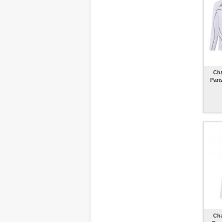
Cha
Pari
Cha