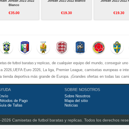
main Jordan 2021-2022
Jordan 2021-2022 Blanco
Jordan 2021-2022 
Blanco
€35.00
€19.30
€19.30
, de cualquier equipo del mundo, conseguir uno
etas de futbol baratas y replicas
a 2026,UEFA Euro 2026, La liga, Premier League, camisetas europeas e intern
a tienda deportiva más grande de Europa. ¡Grandes ofertas en todas las camise
jos!
as de futbol tailandia
AYUDA
, ​​Pantalones, equipaciones, camisetas y un portero a 
SOBRE NOSOTROS
Envío
Sobre Nosotros
uperiores a €99.
Métodos de Pago
Mapa del sitio
uía de Tallas
Noticias
7-2026
Camisetas de futbol baratas y replicas.
Todos los derechos rese