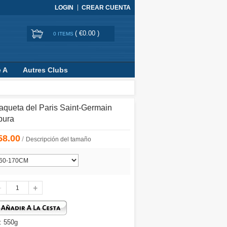
LOGIN
CREAR CUENTA
(
€0.00
)
0 ITEMS
e A
Autres Clubs
queta del Paris Saint-Germain
pura
58.00
/
Descripción del tamaño
: 550g