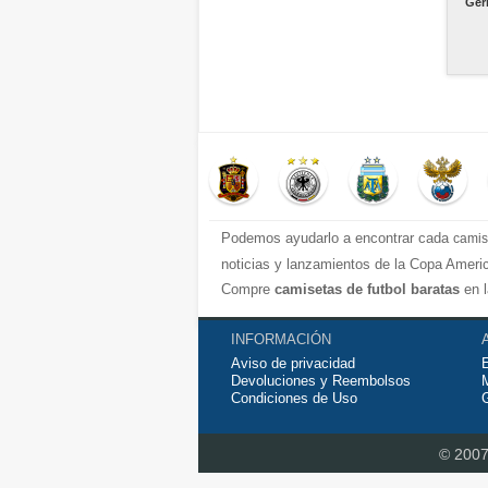
Ger
Podemos ayudarlo a encontrar cada
camis
noticias y lanzamientos de la Copa Americ
Compre
camisetas de futbol baratas
en l
internacionales, todo a los precios más ba
Compre nuestra gran selección de
INFORMACIÓN
camiset
Aviso de privacidad
Envío rápido y envío gratuito en pedidos s
Devoluciones y Reembolsos
Condiciones de Uso
G
© 200