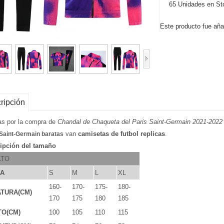
65 Unidades en St
Este producto fue aña
ripción
as por la compra de
Chandal de Chaqueta del Paris Saint-Germain 2021-2022
van
camisetas de futbol replicas
.
 Saint-Germain baratas
ipción del tamaño
LTO
LA
S
M
L
XL
160-
170-
175-
180-
TURA(CM)
170
175
180
185
TO(CM)
100
105
110
115