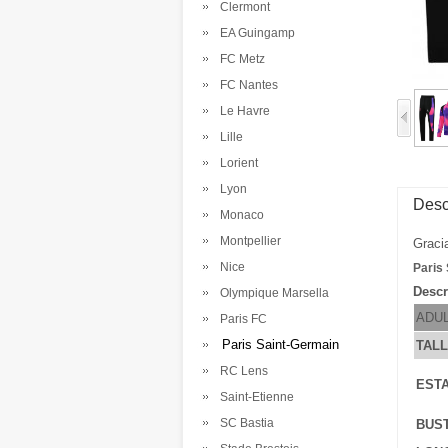
Clermont
EA Guingamp
FC Metz
FC Nantes
Le Havre
Lille
Lorient
Lyon
Desc
Monaco
Montpellier
Graci
Nice
Paris
Descr
Olympique Marsella
ADU
Paris FC
Paris Saint-Germain
TAL
RC Lens
ESTA
Saint-Etienne
SC Bastia
BUS