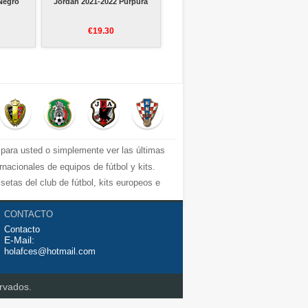
Negro
Jordan 2021-2022 Purpura
€19.30
 para usted o simplemente ver las últimas
acionales de equipos de fútbol y kits.
tas del club de fútbol, ​​kits europeos e
partir de €17.3. Diseños de fútbol únicos.
CONTACTO
Contacto
E-Mail:
holafces@hotmail.com
rvados.