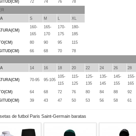
ITUD(CM)
72
74
76
78
ER
LA
S
M
L
XL
160-
165-
170-
180-
TURA(CM)
165
170
175
185
TO(CM)
80
90
95
115
ITUD(CM)
66
68
70
78
LA
14
16
18
20
22
24
26
28
105-
115-
125-
135-
145-
155-
TURA(CM)
70-95
95-105
115
125
135
145
155
165
TO(CM)
64
68
72
76
80
84
88
92
ITUD(CM)
39
43
47
50
53
56
58
61
etas de futbol Paris Saint-Germain baratas