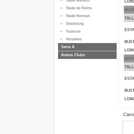
Stade Brestois
LONG
Stade de Reims
MUJ
Stade Rennais
TAL
Strasbourg
ESTA
Toulouse
Versailles
BUS
Serie A
LONG
Autres Clubs
NINO
TAL
ESTA
BUS
LONG
Camis