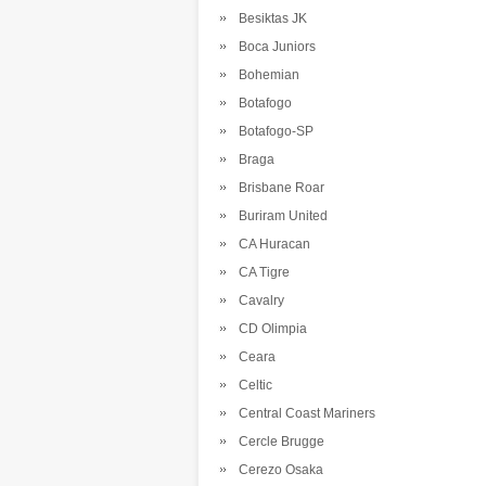
Besiktas JK
Boca Juniors
Bohemian
Botafogo
Botafogo-SP
Braga
Brisbane Roar
Buriram United
CA Huracan
CA Tigre
Cavalry
CD Olimpia
Ceara
Celtic
Central Coast Mariners
Cercle Brugge
Cerezo Osaka