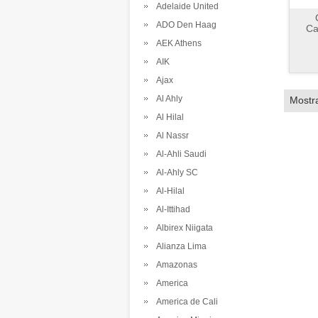
Adelaide United
ADO Den Haag
Ca
AEK Athens
AIK
Ajax
Al Ahly
Mostr
Al Hilal
Al Nassr
Al-Ahli Saudi
Al-Ahly SC
Al-Hilal
Al-Ittihad
Albirex Niigata
Alianza Lima
Amazonas
America
America de Cali