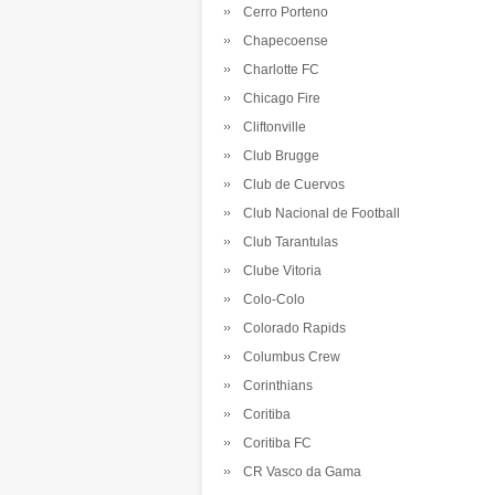
Cerro Porteno
Chapecoense
Charlotte FC
Chicago Fire
Cliftonville
Club Brugge
Club de Cuervos
Club Nacional de Football
Club Tarantulas
Clube Vitoria
Colo-Colo
Colorado Rapids
Columbus Crew
Corinthians
Coritiba
Coritiba FC
CR Vasco da Gama