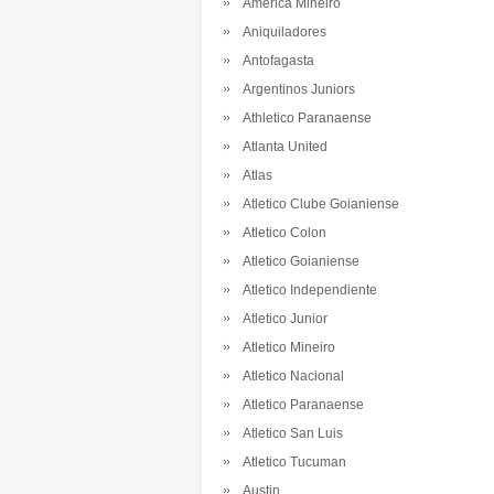
America Mineiro
Aniquiladores
Antofagasta
Argentinos Juniors
Athletico Paranaense
Atlanta United
Atlas
Atletico Clube Goianiense
Atletico Colon
Atletico Goianiense
Atletico Independiente
Atletico Junior
Atletico Mineiro
Atletico Nacional
Atletico Paranaense
Atletico San Luis
Atletico Tucuman
Austin