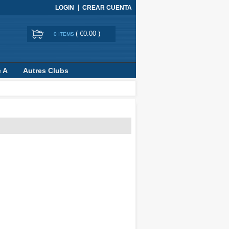
LOGIN
CREAR CUENTA
(
€0.00
)
0 ITEMS
e A
Autres Clubs