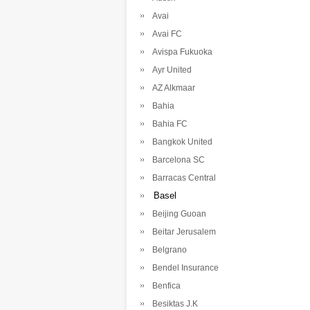
Avai
Avai FC
Avispa Fukuoka
Ayr United
AZ Alkmaar
Bahia
Bahia FC
Bangkok United
Barcelona SC
Barracas Central
Basel
Beijing Guoan
Beitar Jerusalem
Belgrano
Bendel Insurance
Benfica
Besiktas J.K