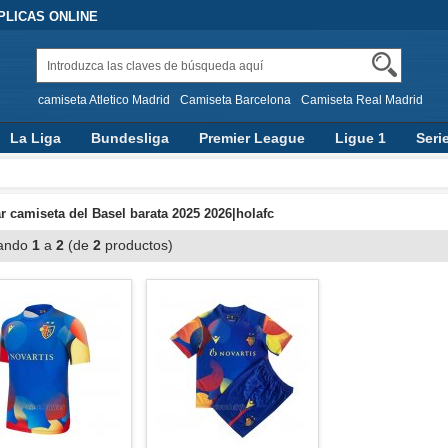
PLICAS ONLINE
camiseta Atletico Madrid
Camiseta Barcelona
Camiseta Real Madrid
La Liga
Bundesliga
Premier League
Ligue 1
Seri
 camiseta del Basel barata 2025 2026|holafc
ando
1
a
2
(de
2
productos)