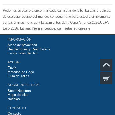
Podemos ayudarlo a encontrar cada
,
camisetas de futbol baratas y replicas
de cualquier equipo del mundo, conseguir uno para usted o simplemente
ver las últimas noticias y lanzamientos de la Copa America 2026,UEFA
Euro 2026, La liga, Premier League, camisetas europeas e
internacionales de equipos de fútbol y kits.
INFORMACIÓN
Compre
camisetas de futbol baratas
en la tienda deportiva más grande
Aviso de privacidad
de Europa. ¡Grandes ofertas en todas las camisetas del club de fútbol, ​​
Devoluciones y Reembolsos
kits europeos e internacionales, todo a los precios más bajos!
Condiciones de Uso
Compre nuestra gran selección de
camisetas de futbol tailandia
, ​​
AYUDA
Pantalones, equipaciones, camisetas y un portero a partir de €17.3.
Envío
Diseños de fútbol únicos. Envío rápido y envío gratuito en pedidos
Métodos de Pago
superiores a €99.
Guía de Tallas
SOBRE NOSOTROS
Sobre Nosotros
Mapa del sitio
Noticias
CONTACTO
Contacto