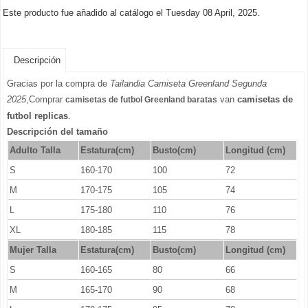
Este producto fue añadido al catálogo el Tuesday 08 April, 2025.
Descripción
Gracias por la compra de
Tailandia Camiseta Greenland Segunda
2025
,Comprar
van
camisetas de
camisetas de futbol Greenland baratas
futbol replicas
.
Descripción del tamaño
Adulto Talla
Estatura(cm)
Busto(cm)
Longitud (cm)
S
160-170
100
72
M
170-175
105
74
L
175-180
110
76
XL
180-185
115
78
Mujer Talla
Estatura(cm)
Busto(cm)
Longitud (cm)
S
160-165
80
66
M
165-170
90
68