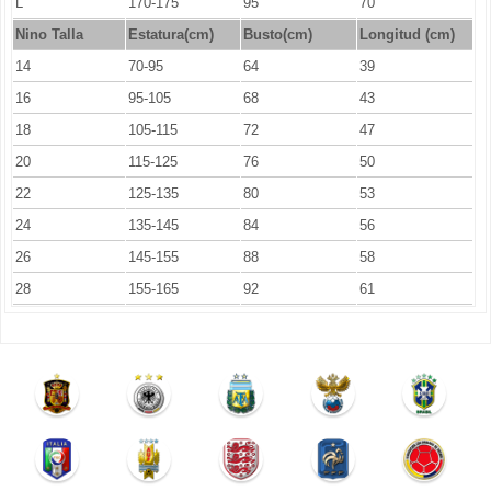
L
170-175
95
70
Nino Talla
Estatura(cm)
Busto(cm)
Longitud (cm)
14
70-95
64
39
16
95-105
68
43
18
105-115
72
47
20
115-125
76
50
22
125-135
80
53
24
135-145
84
56
26
145-155
88
58
28
155-165
92
61