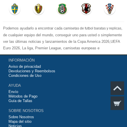
Podemos ayudarlo a encontrar cada
,
camisetas de futbol baratas y replicas
de cualquier equipo del mundo, conseguir uno para usted o simplemente
ver las últimas noticias y lanzamientos de la Copa America 2026,UEFA
Euro 2026, La liga, Premier League, camisetas europeas e
internacionales de equipos de fútbol y kits.
INFORMACIÓN
Compre
camisetas de futbol baratas
en la tienda deportiva más grande
Aviso de privacidad
de Europa. ¡Grandes ofertas en todas las camisetas del club de fútbol, ​​
Devoluciones y Reembolsos
kits europeos e internacionales, todo a los precios más bajos!
Condiciones de Uso
Compre nuestra gran selección de
camisetas de futbol tailandia
, ​​
AYUDA
Pantalones, equipaciones, camisetas y un portero a partir de €17.3.
Envío
Diseños de fútbol únicos. Envío rápido y envío gratuito en pedidos
Métodos de Pago
superiores a €99.
Guía de Tallas
SOBRE NOSOTROS
Sobre Nosotros
Mapa del sitio
Noticias