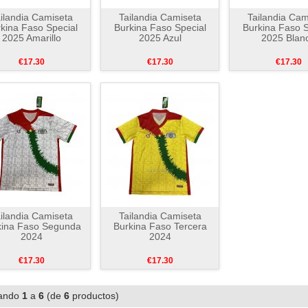
ilandia Camiseta
Tailandia Camiseta
Tailandia Cam
kina Faso Special
Burkina Faso Special
Burkina Faso S
2025 Amarillo
2025 Azul
2025 Blan
€17.30
€17.30
€17.30
ilandia Camiseta
Tailandia Camiseta
kina Faso Segunda
Burkina Faso Tercera
2024
2024
€17.30
€17.30
ando
1
a
6
(de
6
productos)