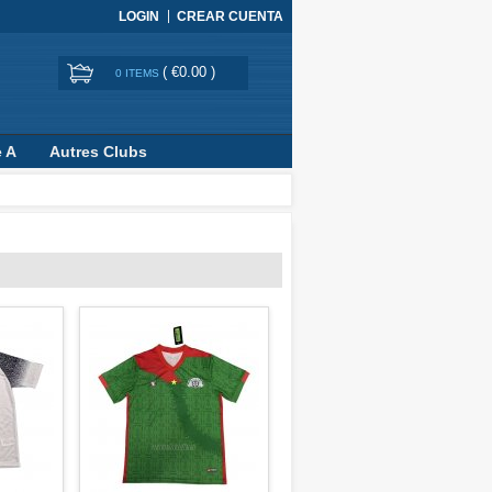
LOGIN
CREAR CUENTA
(
€0.00
)
0 ITEMS
e A
Autres Clubs