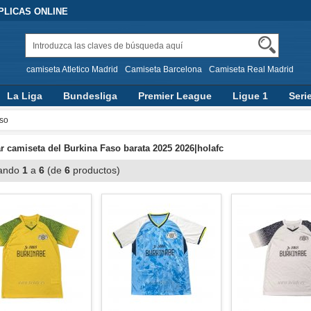
PLICAS ONLINE
camiseta Atletico Madrid
Camiseta Barcelona
Camiseta Real Madrid
La Liga
Bundesliga
Premier League
Ligue 1
Seri
so
 camiseta del Burkina Faso barata 2025 2026|holafc
ando
1
a
6
(de
6
productos)