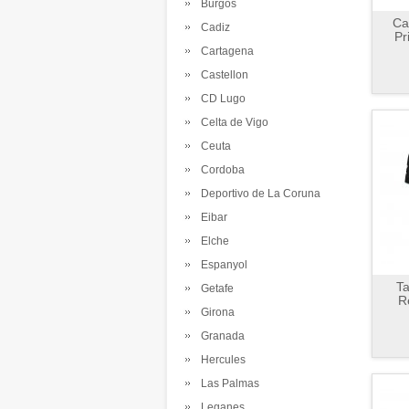
Burgos
Ca
Cadiz
Pr
Cartagena
Castellon
CD Lugo
Celta de Vigo
Ceuta
Cordoba
Deportivo de La Coruna
Eibar
Elche
Espanyol
Ta
Getafe
R
Girona
Granada
Hercules
Las Palmas
Leganes