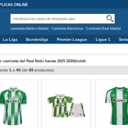
PLICAS ONLINE
camiseta Atletico Madrid
Camiseta Barcelona
Camiseta Real Madrid
La Liga
Bundesliga
Premier League
Ligue 1
Seri
 camiseta del Real Betis barata 2025 2026|holafc
ando
1
a
40
(de
89
productos)