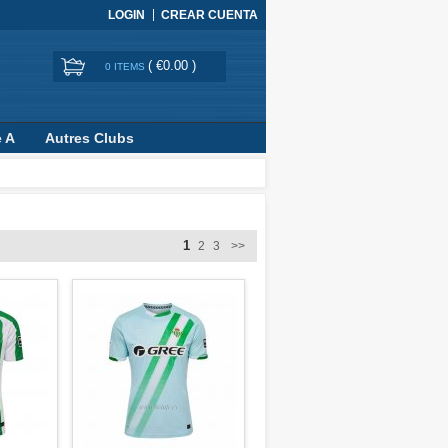
LOGIN
CREAR CUENTA
(
€0.00
)
0 ITEMS
e A
Autres Clubs
1
2
3
>>