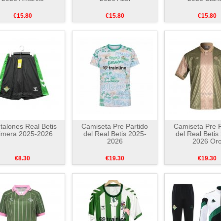
€15.80
€15.80
€15.80
talones Real Betis
Camiseta Pre Partido
Camiseta Pre P
imera 2025-2026
del Real Betis 2025-
del Real Betis
2026
2026 Or
€8.30
€19.30
€19.30