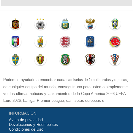
Podemos ayudarlo a encontrar cada
,
camisetas de futbol baratas y replicas
de cualquier equipo del mundo, conseguir uno para usted o simplemente
ver las últimas noticias y lanzamientos de la Copa America 2026,UEFA
Euro 2026, La liga, Premier League, camisetas europeas e
internacionales de equipos de fútbol y kits.
INFORMACIÓN
Compre
camisetas de futbol baratas
en la tienda deportiva más grande
Aviso de privacidad
de Europa. ¡Grandes ofertas en todas las camisetas del club de fútbol, ​​
Devoluciones y Reembolsos
kits europeos e internacionales, todo a los precios más bajos!
Condiciones de Uso