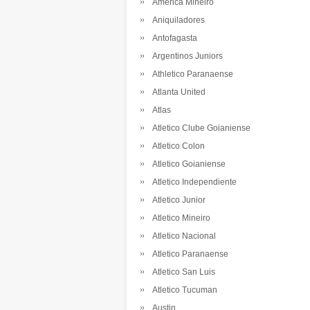
America Mineiro
Aniquiladores
Antofagasta
Argentinos Juniors
Athletico Paranaense
Atlanta United
Atlas
Atletico Clube Goianiense
Atletico Colon
Atletico Goianiense
Atletico Independiente
Atletico Junior
Atletico Mineiro
Atletico Nacional
Atletico Paranaense
Atletico San Luis
Atletico Tucuman
Austin