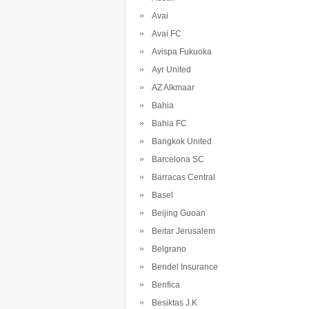
Avai
Avai FC
Avispa Fukuoka
Ayr United
AZ Alkmaar
Bahia
Bahia FC
Bangkok United
Barcelona SC
Barracas Central
Basel
Beijing Guoan
Beitar Jerusalem
Belgrano
Bendel Insurance
Benfica
Besiktas J.K