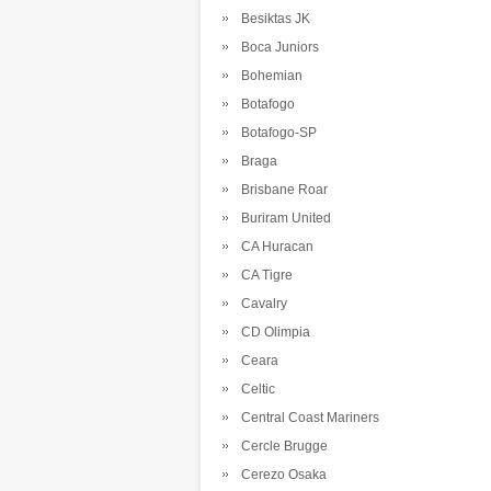
Besiktas JK
Boca Juniors
Bohemian
Botafogo
Botafogo-SP
Braga
Brisbane Roar
Buriram United
CA Huracan
CA Tigre
Cavalry
CD Olimpia
Ceara
Celtic
Central Coast Mariners
Cercle Brugge
Cerezo Osaka