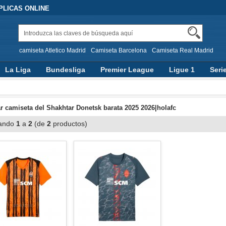
PLICAS ONLINE
camiseta Atletico Madrid
Camiseta Barcelona
Camiseta Real Madrid
La Liga
Bundesliga
Premier League
Ligue 1
Seri
 camiseta del Shakhtar Donetsk barata 2025 2026|holafc
ando
1
a
2
(de
2
productos)