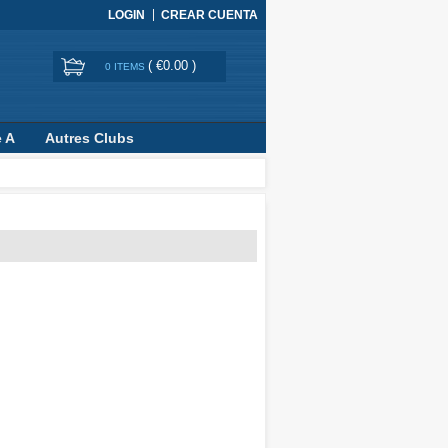
LOGIN
CREAR CUENTA
(
€0.00
)
0 ITEMS
e A
Autres Clubs